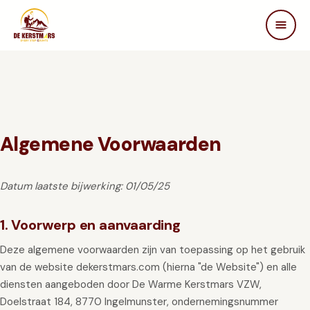
DE KERSTMARS
Home
Over ons
Edities
Beleving
Algemene Voorwaarden
STEUN ONS
Datum laatste bijwerking: 01/05/25
Partners
Samenwerken
1. Voorwerp en aanvaarding
In de media
Deze algemene voorwaarden zijn van toepassing op het gebruik
FAQ
van de website dekerstmars.com (hierna "de Website") en alle
Contact
diensten aangeboden door De Warme Kerstmars VZW,
Doelstraat 184, 8770 Ingelmunster, ondernemingsnummer