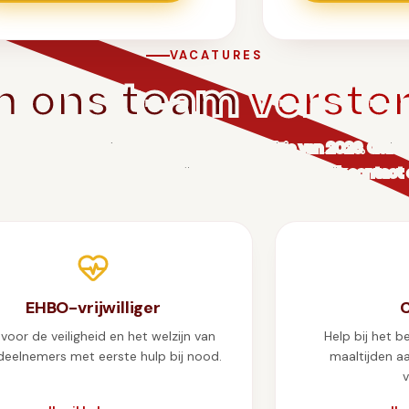
VACATURES
 ons team
verste
zoeken enthousiaste mensen voor de editie van 2026. Geliev
gevens achter te laten en wij nemen zo snel mogelijk contact 
EHBO-vrijwilliger
C
voor de veiligheid en het welzijn van
Help bij het b
deelnemers met eerste hulp bij nood.
maaltijden a
v