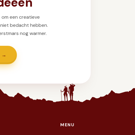
ideeën
t om een creatieve
 niet bedacht hebben.
erstmars nog warmer.
 →
MENU
e doel To Walk Again — wij wandelen met vuur in de voeten en 