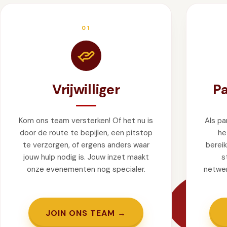
GIFT
INSCHRIJVEN
01
Vrijwilliger
Pa
Kom ons team versterken! Of het nu is
Als p
door de route te bepijlen, een pitstop
he
te verzorgen, of ergens anders waar
bereik
jouw hulp nodig is. Jouw inzet maakt
s
onze evenementen nog specialer.
netwer
JOIN ONS TEAM →