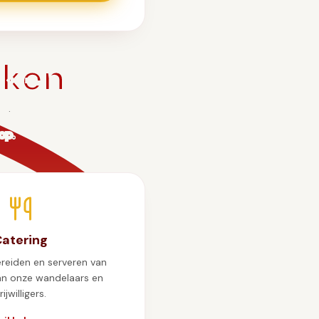
rken
e je
op.
atering
ereiden en serveren van
an onze wandelaars en
rijwilligers.