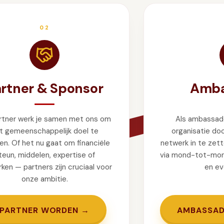
02
rtner & Sponsor
Amba
artner werk je samen met ons om
Als ambassad
t gemeenschappelijk doel te
organisatie do
en. Of het nu gaat om financiële
netwerk in te zett
teun, middelen, expertise of
via mond-tot-mon
ken — partners zijn cruciaal voor
en e
onze ambitie.
PARTNER WORDEN →
AMBASSAD