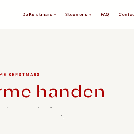
De Kerstmars
Steun ons
FAQ
Conta
▾
▾
RME KERSTMARS
rme handen
 wil worden, er is altijd een plek
en maken we het verschil.