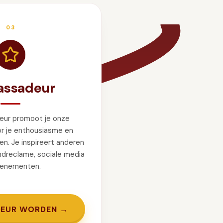
03
ssadeur
eur promoot je onze
or je enthousiasme en
en. Je inspireert anderen
dreclame, sociale media
venementen.
EUR WORDEN →