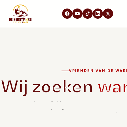
DE KERSTMARS
Home
Over ons
Edities
Beleving
VRIENDEN VAN DE WA
STEUN ONS
Wij zoeken
wa
Partners
Samenwerken
In de media
Of je nu vrijwilliger, partner of ambassadeur
voor jou bij De Warme Kerstmars. Sam
FAQ
Contact