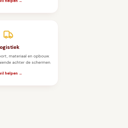
wil helpen →
ogistiek
port, materiaal en opbouw.
aaiende achter de schermen.
wil helpen →