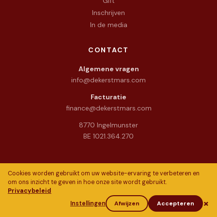
Gift
Inschrijven
In de media
CONTACT
Algemene vragen
info@dekerstmars.com
Facturatie
finance@dekerstmars.com
8770 Ingelmunster
BE 1021.364.270
Cookies worden gebruikt om uw website-ervaring te verbeteren en
om ons inzicht te geven in hoe onze site wordt gebruikt.
Privacybeleid
© 2026 De Warme Kerstmars vzw · alle rechten voorbehouden
×
Privacy
Cookie policy
Voorwaarden
Contact
Instellingen
Afwijzen
Accepteren