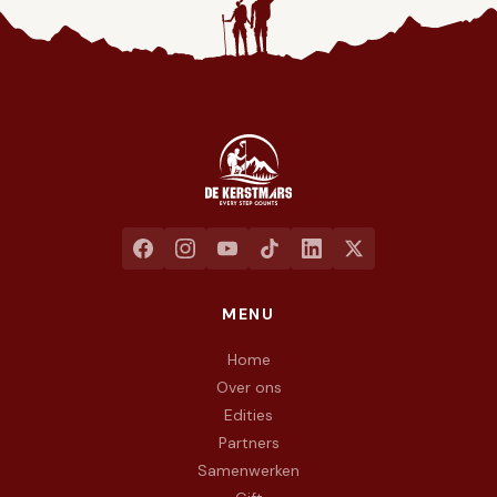
Jaarlijkse liefdadigheidswandeling ten voordele van het goed
MENU
Home
Over ons
Edities
Partners
Samenwerken