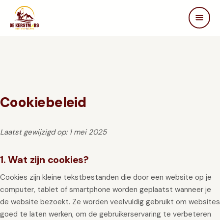
DE KERSTMARS
Home
Over ons
Edities
Beleving
Cookiebeleid
STEUN ONS
Laatst gewijzigd op: 1 mei 2025
Partners
Samenwerken
1. Wat zijn cookies?
In de media
Cookies zijn kleine tekstbestanden die door een website op je
FAQ
computer, tablet of smartphone worden geplaatst wanneer je
Contact
de website bezoekt. Ze worden veelvuldig gebruikt om websites
goed te laten werken, om de gebruikerservaring te verbeteren