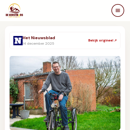
DE KERSTMARS
Home
Het Nieuwsblad
Bekijk origineel ↗
Over ons
14 december 2025
Edities
Beleving
STEUN ONS
Partners
Samenwerken
In de media
FAQ
Contact