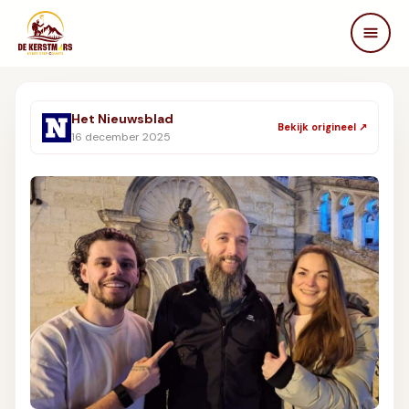
DE KERSTMARS
Home
Het Nieuwsblad
Bekijk origineel ↗
Over ons
16 december 2025
Edities
Beleving
STEUN ONS
Partners
Samenwerken
In de media
FAQ
Contact