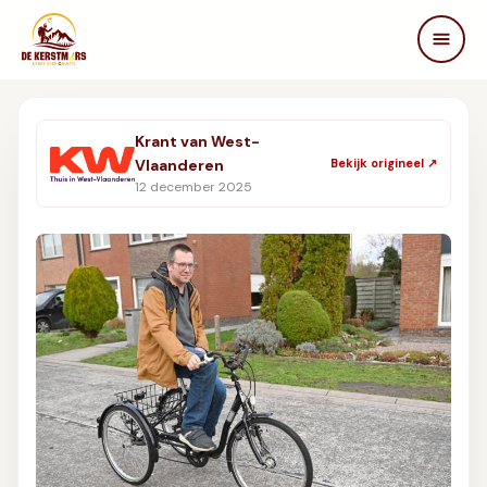
DE KERSTMARS
Home
Krant van West-
Over ons
Vlaanderen
Bekijk origineel ↗
Edities
12 december 2025
Beleving
STEUN ONS
Partners
Samenwerken
In de media
FAQ
Contact