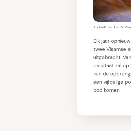
Archiefbeeld — De Warm
Elk jaar opnieu
twee Vlaamse ar
uitgebracht. Va
resultaat zal op
van de opbrengs
een vijfdelige p
bod komen.