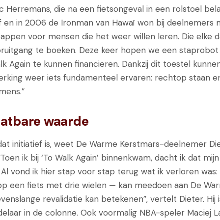
 Herremans, die na een fietsongeval in een rolstoel be
f en in 2006 de Ironman van Hawaï won bij deelnemers 
tappen voor mensen die het weer willen leren. Die elke 
ruitgang te boeken. Deze keer hopen we een staprobot
lk Again te kunnen financieren. Dankzij dit toestel kun
erking weer iets fundamenteel ervaren: rechtop staan e
 mens.”
atbare waarde
at initiatief is, weet De Warme Kerstmars-deelnemer D
“Toen ik bij ‘To Walk Again’ binnenkwam, dacht ik dat mi
. Al vond ik hier stap voor stap terug wat ik verloren was:
op een fiets met drie wielen — kan meedoen aan De Wa
venslange revalidatie kan betekenen”, vertelt Dieter. Hij i
elaar in de colonne. Ook voormalig NBA-speler Maciej 