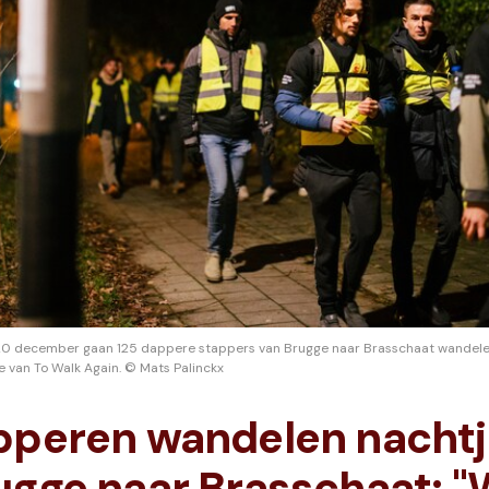
p 20 december gaan 125 dappere stappers van Brugge naar Brasschaat wandel
 van To Walk Again. © Mats Palinckx
pperen wandelen nachtj
ugge naar Brasschaat: 