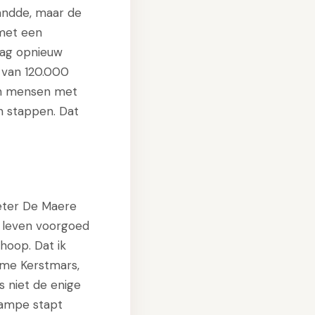
landde, maar de
met een
dag opnieuw
 van 120.000
nen mensen met
n stappen. Dat
ieter De Maere
jn leven voorgoed
 hoop. Dat ik
rme Kerstmars,
s niet de enige
Lampe stapt