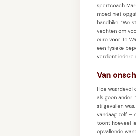
sportcoach Marc
moed niet opga
handbike. “We s
vechten om voo
euro voor To Wa
een fysieke bep
verdient iedere
Van onsch
Hoe waardevol d
als geen ander. 
stilgevallen was
vandaag zelf — 
toont hoeveel le
opvallende wand