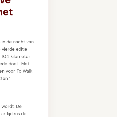
het
 in de nacht van
vierde editie
t 104 kilometer
ede doel. “Met
en voor To Walk
ten.”
t wordt. De
ze tijdens de