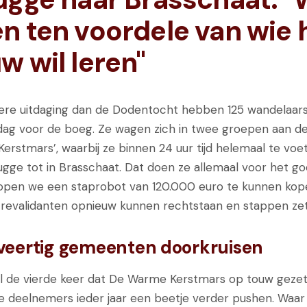
n ten voordele van wie 
w wil leren"
re uitdaging dan de Dodentocht hebben 125 wandelaars
rdag voor de boeg. Ze wagen zich in twee groepen aan de 
rstmars’, waarbij ze binnen 24 uur tijd helemaal te voe
ugge tot in Brasschaat. Dat doen ze allemaal voor het go
open we een staprobot van 120.000 euro te kunnen kop
revalidanten opnieuw kunnen rechtstaan en stappen zet
veertig gemeenten doorkruisen
 al de vierde keer dat De Warme Kerstmars op touw geze
de deelnemers ieder jaar een beetje verder pushen. Waar 