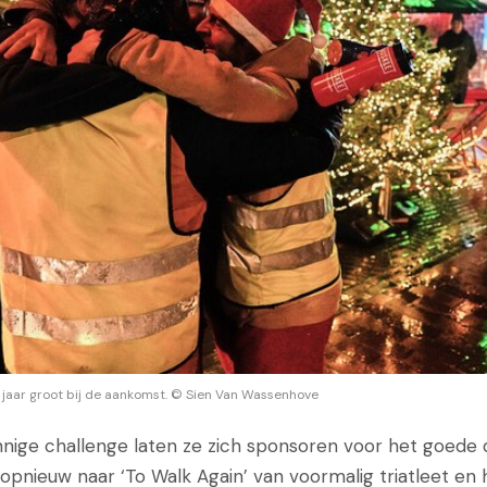
 jaar groot bij de aankomst. © Sien Van Wassenhove
nnige challenge laten ze zich sponsoren voor het goede 
pnieuw naar ‘To Walk Again’ van voormalig triatleet en h