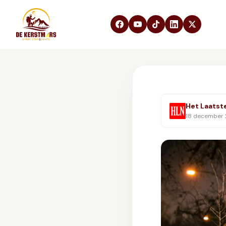
DE KERSTMARS
Home
Over ons
Edities
Het Laatst
Beleving
18 december
STEUN ONS
Partners
Samenwerken
In de media
FAQ
Contact