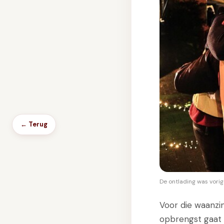
← Terug
De ontlading was vorig
Voor die waanzi
opbrengst gaat o