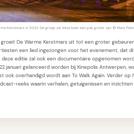
e Kerstmars in 2023. De groep zal deze keer een pak groter zijn. © Mats Pali
w groeit De Warme Kerstmars uit tot een groter gebeure
tiesten een lied ingezongen voor het evenement, dat di
n deze editie zal ook een documentaire opgenomen word
 22 januari gelanceerd worden bij Kinepolis Antwerpen, w
t ook overhandigd wordt aan To Walk Again. Verder op h
odcast-reeks waarin verhalen, getuigenissen en inzichten