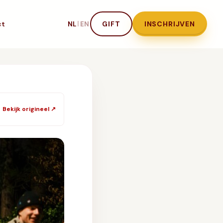
ct
|
GIFT
INSCHRIJVEN
NL
EN
Bekijk origineel ↗