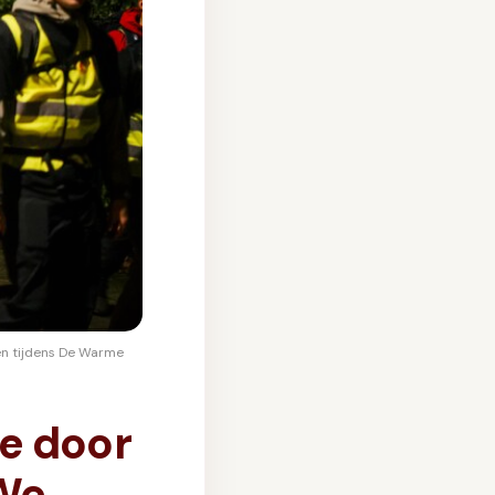
en tijdens De Warme
e door
"We