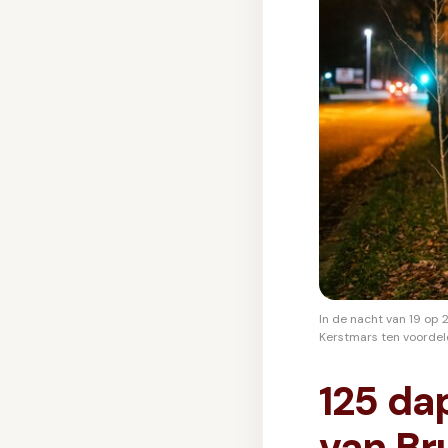
GIFT
INSCHRIJVEN
In de nacht van 19 o
Kerstmars ten voordele
125 da
van Br