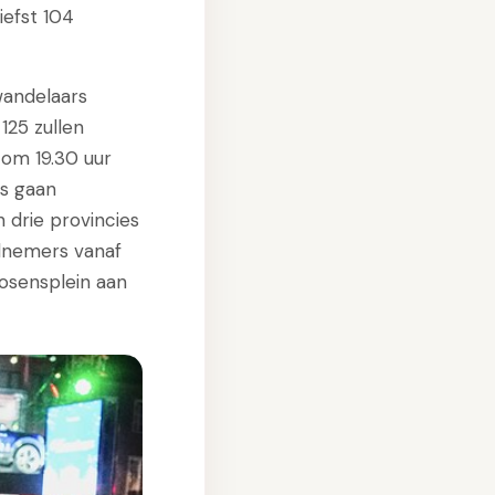
iefst 104
wandelaars
125 zullen
 om 19.30 uur
rs gaan
 drie provincies
elnemers vanaf
oosensplein aan